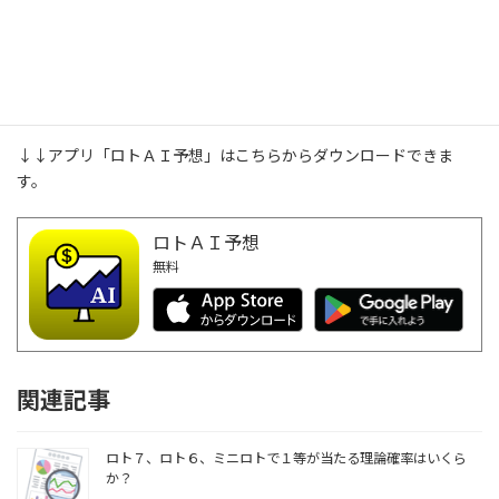
ロト７の各数字の理論出現率は18.9%ですが、
各数字の実際の出現
率は理論出現率18.9%より大きかったり、小さかったり
します。実
理論出現率より多く出現
際の抽せんではバラつきがあり、
する数字は出やすい
と言えます。
↓↓アプリ「ロトＡＩ予想」はこちらからダウンロードできま
す。
ロトＡＩ予想
無料
関連記事
ロト７、ロト６、ミニロトで１等が当たる理論確率はいくら
か？