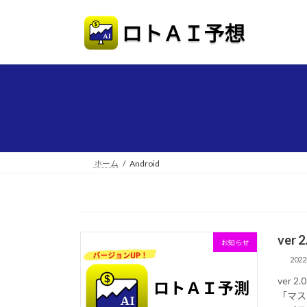
コ
ナ
ン
ビ
テ
ゲ
ン
ー
ツ
シ
へ
ョ
ス
ン
キ
に
ッ
移
プ
動
ホーム
Android
ver
お知らせ
202
ver
「マス