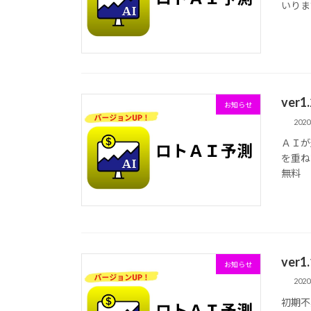
いりま
ver
お知らせ
202
ＡＩが
を重ね
無料
ver
お知らせ
202
初期不