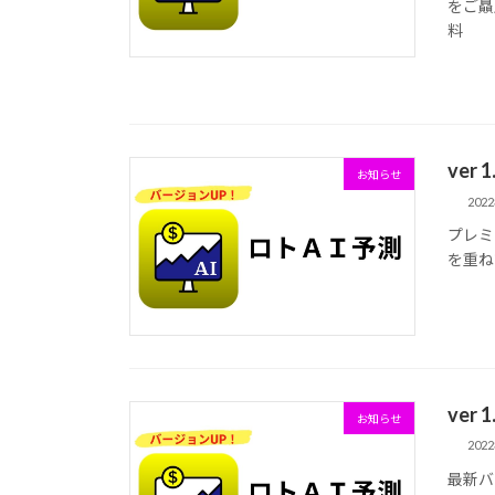
をご贔
料
ver
お知らせ
202
プレミ
を重ね
ver
お知らせ
202
最新バ